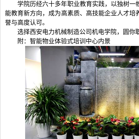
学院历经六十多年职业教育实践，以独树一
能教育新方向，成为高素质、高技能企业人才培
誉与高度认可。
选择西安电力机械制造公司机电学院，圆你
附：智能物业体验式培训中心内景