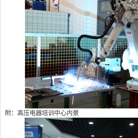
附：高压电器培训中心内景